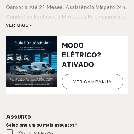
Garantia Até 24 Meses, Assistência Viagem 24h,
Condições Exclusivas Mercedes Financiamento,
Oferta Manutenção Programada, caso ocorra
VER MAIS
até 6 Meses ou 7500 kms após Aquisição. Este
MODO
anúncio foi publicado por rotina informática,
ELÉTRICO?
todos os dados carecem de confirmação junto
ATIVADO
do vendedor
VER CAMPANHA
Assunto
Selecione um ou mais assuntos
Pedir informações