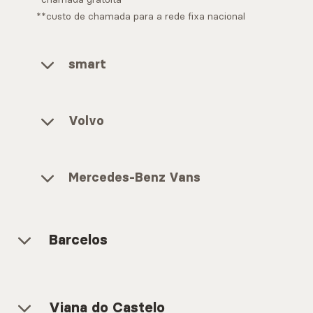
**custo de chamada para a rede fixa nacional
smart
Volvo
Mercedes-Benz Vans
Barcelos
Geral
Mercedes-Benz
Viana do Castelo
Avenida Barros e Soares, 130