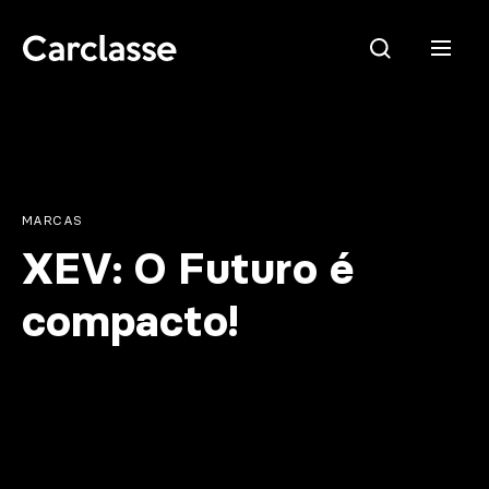
MARCAS
e.g. Mercedes-Benz; BMW; Ford
XEV: O Futuro é
compacto!
Stock
CARREGAR MAIS