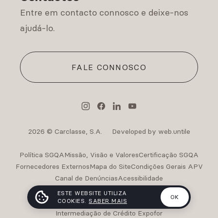
Entre em contacto connosco e deixe-nos
ajudá-lo.
FALE CONNOSCO
2026 © Carclasse, S.A.
Developed by web.untile
Política SGQA
Missão, Visão e Valores
Certificação SGQA
Fornecedores Externos
Mapa do Site
Condições Gerais APV
Canal de Denúncias
Acessibilidade
Intermediação de Crédito Carclasse
ESTE WEBSITE UTILIZA
OK
Intermediação de Crédito Carclasse II
COOKIES.
SABER MAIS
Intermediação de Crédito Expofor