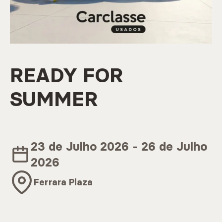
Marcas
CARREGAR MAIS
READY FOR
SUMMER
Serviços
23 de Julho 2026 - 26 de Julho
CARREGAR MAIS
2026
Ferrara Plaza