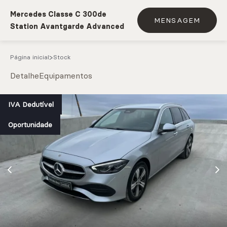
Mercedes Classe C 300de
MENSAGEM
Station Avantgarde Advanced
Página inicial
Stock
Detalhe
Equipamentos
e.g. Mercedes-Benz; BMW; Ford
IVA Dedutível
Oportunidade
Stock
CARREGAR MAIS