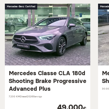
Mercedes-Benz Certified
Mercede
Mercedes Classe CLA 180d
Me
Shooting Brake Progressive
Sh
Advanced Plus
30.0
7.200 KM
Diesel
2026
Serviço
49.000
€