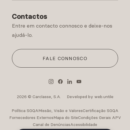
Política de Privacidade
Contactos
Entre em contacto connosco e deixe-nos
ajudá-lo.
FALE CONNOSCO
2026 © Carclasse, S.A.
Developed by web.untile
Política SGQA
Missão, Visão e Valores
Certificação SGQA
Fornecedores Externos
Mapa do Site
Condições Gerais APV
Canal de Denúncias
Acessibilidade