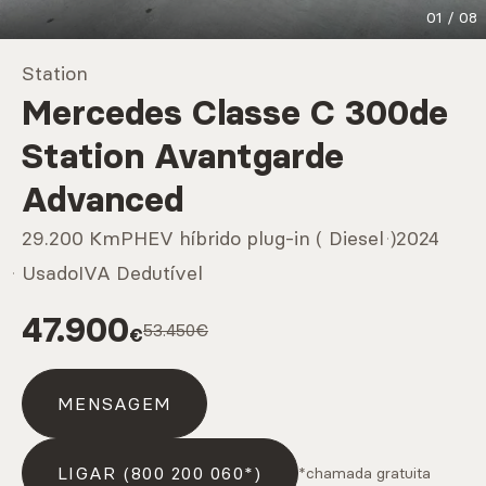
01
/
08
Marcas
Station
Mercedes Classe C 300de
CARREGAR MAIS
Station Avantgarde
Advanced
Serviços
29.200 Km
PHEV híbrido plug-in ( Diesel )
2024
Usado
IVA Dedutível
47.900
CARREGAR MAIS
53.450€
€
MENSAGEM
LIGAR (800 200 060*)
*chamada gratuita