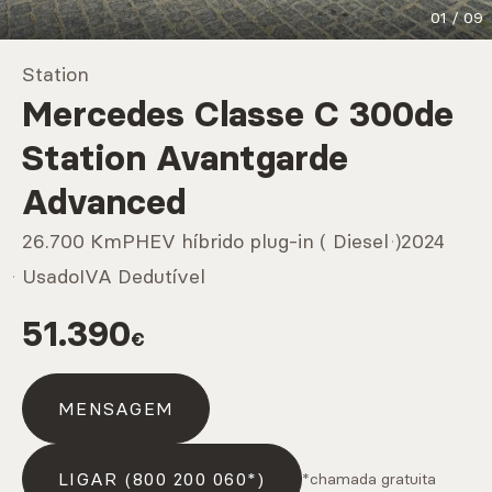
01
/
09
Marcas
Station
Mercedes Classe C 300de
CARREGAR MAIS
Station Avantgarde
Advanced
Serviços
26.700 Km
PHEV híbrido plug-in ( Diesel )
2024
Usado
IVA Dedutível
51.390
CARREGAR MAIS
€
MENSAGEM
LIGAR (800 200 060*)
*chamada gratuita