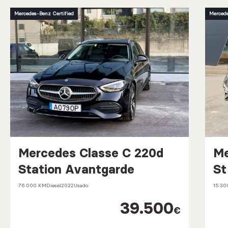
Mercedes-Benz Certified
Mercede
Mercedes Classe C 220d
Me
Station Avantgarde
St
76.000 KM
Diesel
2022
Usado
15.3
39.500
€