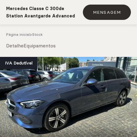
Mercedes Classe C 300de
MENSAGEM
Station Avantgarde Advanced
Página inicial
Stock
Detalhe
Equipamentos
e.g. Mercedes-Benz; BMW; Ford
IVA Dedutível
Stock
CARREGAR MAIS