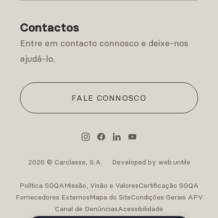
Política de Privacidade
Contactos
Entre em contacto connosco e deixe-nos
ajudá-lo.
FALE CONNOSCO
2026 © Carclasse, S.A.
Developed by web.untile
Política SGQA
Missão, Visão e Valores
Certificação SGQA
Fornecedores Externos
Mapa do Site
Condições Gerais APV
Canal de Denúncias
Acessibilidade