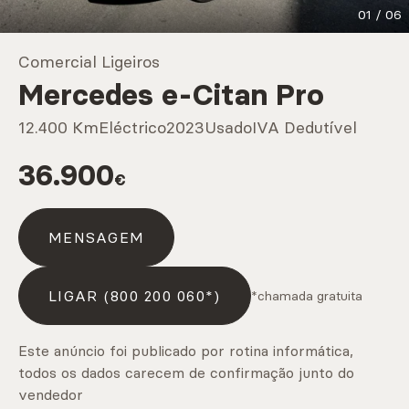
01
/
06
Marcas
Comercial Ligeiros
Mercedes e-Citan Pro
CARREGAR MAIS
12.400 Km
Eléctrico
2023
Usado
IVA Dedutível
36.900
€
Serviços
MENSAGEM
CARREGAR MAIS
LIGAR (800 200 060*)
*chamada gratuita
Este anúncio foi publicado por rotina informática,
todos os dados carecem de confirmação junto do
vendedor