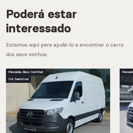
Poderá estar
interessado
Estamos aqui para ajudá-lo a encontrar o carro
dos seus sonhos.
Mercedes-Benz Certified
Mercede
IVA Dedutível