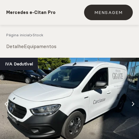
Mercedes e-Citan Pro
MENSAGEM
Página inicial
Stock
Detalhe
Equipamentos
e.g. Mercedes-Benz; BMW; Ford
IVA Dedutível
Stock
CARREGAR MAIS