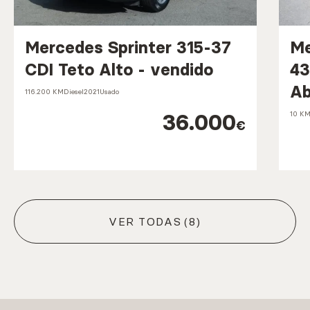
Mercedes Sprinter 315-37
Me
CDI Teto Alto - vendido
43
Ab
116.200 KM
Diesel
2021
Usado
36.000
10 K
€
VER TODAS
(8)