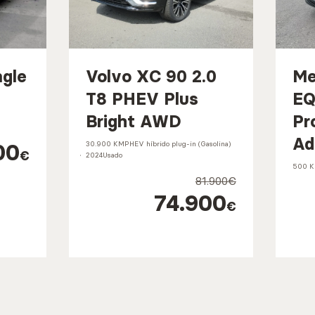
ngle
Volvo XC 90 2.0
Me
T8 PHEV Plus
EQ
Bright AWD
Pr
Ad
00
30.900 KM
PHEV híbrido plug-in (Gasolina)
€
2024
Usado
500 
81.900€
74.900
€