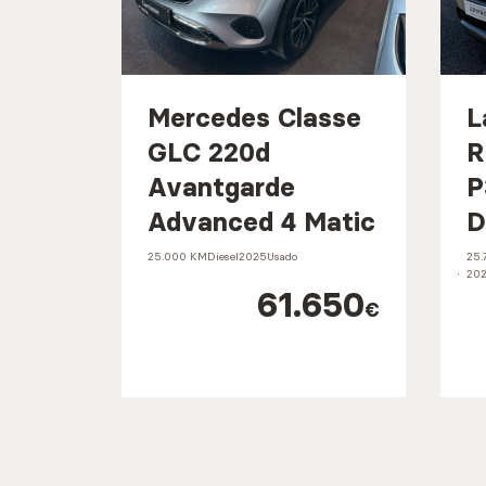
Mercedes Classe
L
GLC 220d
R
Avantgarde
P
Advanced 4 Matic
D
25.000 KM
Diesel
2025
Usado
25.
202
61.650
€