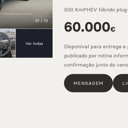
IS
500 Km
PHEV híbrido plug-
01
/
10
60.000
€
s
Ver todas
Disponível para entrega a 
publicado por rotina infor
confirmação junto do ven
IS
MENSAGEM
LI
os
IS