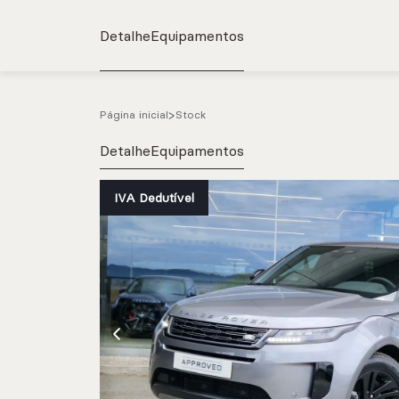
Detalhe
Equipamentos
Página inicial
Stock
Detalhe
Equipamentos
IVA Dedutível
e.g. Mercedes-Benz; BMW; Ford
Stock