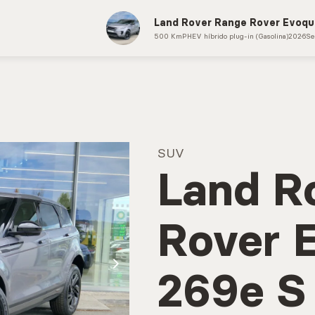
Land Rover Range Rover Evoqu
CONTACTOS
MARCAÇÃO 
500 Km
PHEV híbrido plug-in (Gasolina)
2026
Se
SUV
Land R
Rover 
269e S