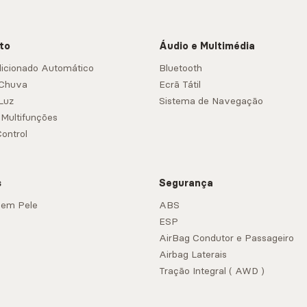
to
Áudio e Multimédia
icionado Automático
Bluetooth
 Chuva
Ecrã Tátil
Luz
Sistema de Navegação
 Multifunções
Control
s
Segurança
 em Pele
ABS
ESP
AirBag Condutor e Passageiro
Airbag Laterais
Tração Integral ( AWD )