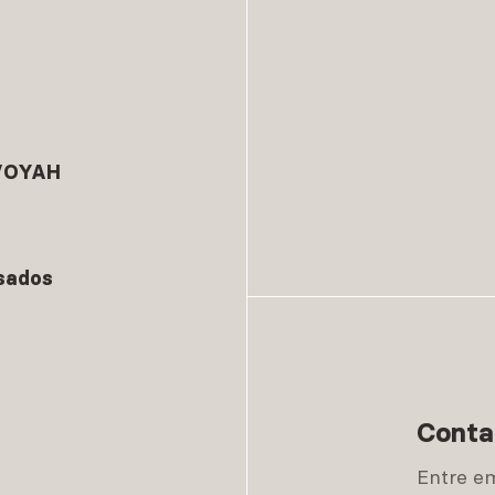
 VOYAH
sados
Conta
Entre e