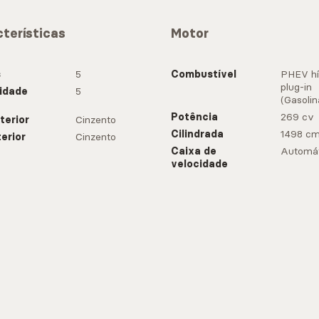
terísticas
Motor
s
5
Combustível
PHEV hí
plug-in
idade
5
(Gasolin
Potência
269 cv
terior
Cinzento
Cilindrada
1498 c
terior
Cinzento
Caixa de
Automát
velocidade