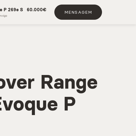
e P 269e S
60.000€
MENSAGEM
DE SERVIÇO
VIATURAS USADAS
rviço
over Range
Evoque P