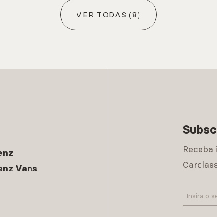
VER TODAS
(8)
Subsc
Receba 
enz
Carclass
enz Vans