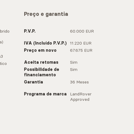
Preço e garantia
brido
P.V.P.
60.000 EUR
a)
IVA (Incluído P.V.P.)
11.220 EUR
Preço em novo
67.675 EUR
m3
Aceita retomas
Sim
ico
Possibilidade de
Sim
financiamento
Garantia
36 Meses
Programa de marca
LandRover
Approved