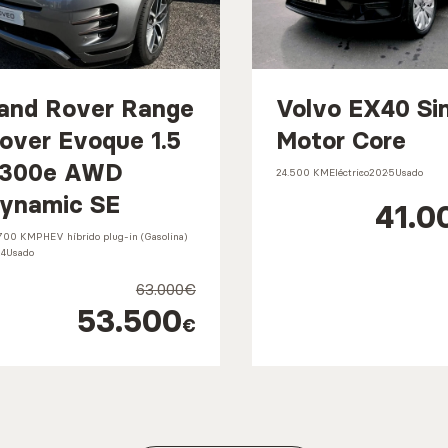
and Rover Range
Volvo EX40 Si
over Evoque 1.5
Motor Core
300e AWD
24.500 KM
Eléctrico
2025
Usado
ynamic SE
41.0
700 KM
PHEV híbrido plug-in (Gasolina)
4
Usado
63.000€
53.500
€