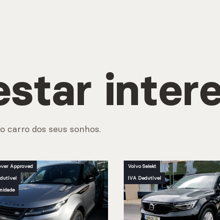
estar inter
o carro dos seus sonhos.
ver Approved
Volvo Selekt
dutível
IVA Dedutível
nidade