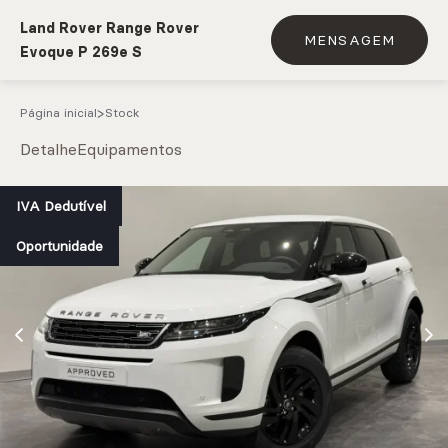
Land Rover Range Rover
MENSAGEM
Evoque P 269e S
Página inicial
Stock
Detalhe
Equipamentos
e.g. Mercedes-Benz; BMW; Ford
IVA Dedutível
Oportunidade
Stock
CARREGAR MAIS