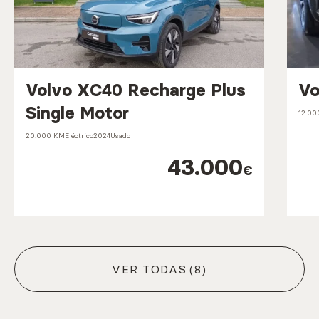
Volvo XC40 Recharge Plus
Vo
Single Motor
12.0
20.000 KM
Eléctrico
2024
Usado
43.000
€
VER TODAS
(8)