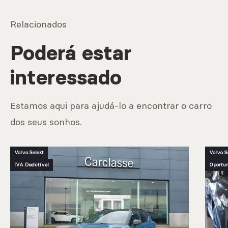
Relacionados
Poderá estar
interessado
Estamos aqui para ajudá-lo a encontrar o carro
dos seus sonhos.
Volvo Selekt
Volvo S
IVA Dedutível
Oportu