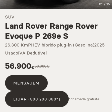
01
/
15
Marcas
SUV
Land Rover Range Rover
CARREGAR MAIS
Evoque P 269e S
26.300 Km
PHEV híbrido plug-in (Gasolina)
2025
Serviços
Usado
IVA Dedutível
56.900
59.900€
€
CARREGAR MAIS
MENSAGEM
LIGAR (800 200 060*)
*chamada gratuita