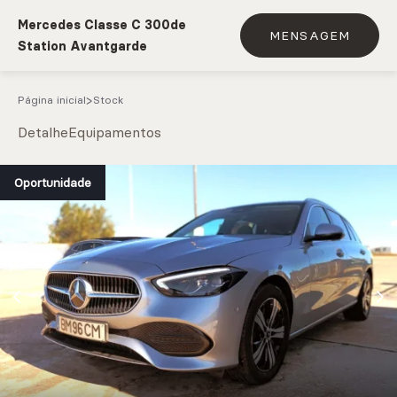
Mercedes Classe C 300de
MENSAGEM
Station Avantgarde
Página inicial
Stock
Detalhe
Equipamentos
e.g. Mercedes-Benz; BMW; Ford
Oportunidade
Stock
CARREGAR MAIS