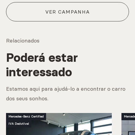
VER CAMPANHA
Relacionados
Poderá estar
interessado
Estamos aqui para ajudá-lo a encontrar o carro
dos seus sonhos.
Mercedes-Benz Certified
Mercede
IVA Dedutível