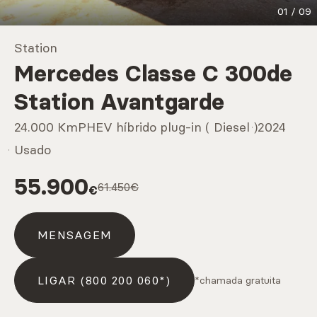
01
/
09
Marcas
Station
Mercedes Classe C 300de
CARREGAR MAIS
Station Avantgarde
24.000 Km
PHEV híbrido plug-in ( Diesel )
2024
Serviços
Usado
55.900
61.450€
€
CARREGAR MAIS
MENSAGEM
LIGAR (800 200 060*)
*chamada gratuita