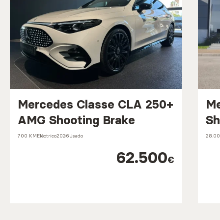
Mercedes Classe CLA 250+
Me
AMG Shooting Brake
Sh
700 KM
Eléctrico
2026
Usado
28.0
62.500
€