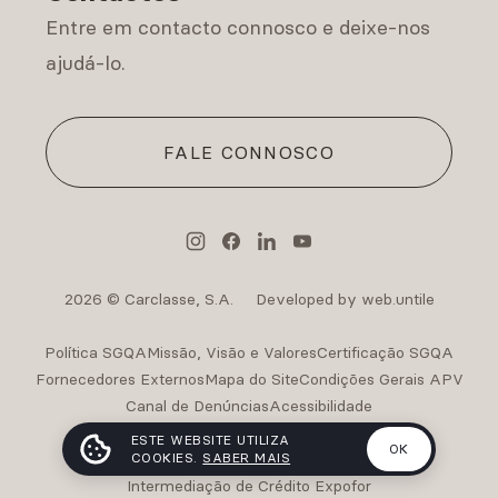
Entre em contacto connosco e deixe-nos
ajudá-lo.
FALE CONNOSCO
2026 © Carclasse, S.A.
Developed by web.untile
Política SGQA
Missão, Visão e Valores
Certificação SGQA
Fornecedores Externos
Mapa do Site
Condições Gerais APV
Canal de Denúncias
Acessibilidade
Intermediação de Crédito Carclasse
ESTE WEBSITE UTILIZA
OK
COOKIES.
SABER MAIS
Intermediação de Crédito Carclasse II
Intermediação de Crédito Expofor