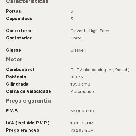
Características
Portas
5
Capacidade
5
Cor exterior
Cinzento High-Tech
Cor interior
Preto
Classe
Classe 1
Motor
Combustível
PHEV híbrido plug-in ( Diesel )
Potência
313 cv
Cilindrada
1993 cm3
Caixa de velocidade
Automático
Preço e garantia
P.V.P.
55.900 EUR
IVA (Incluído P.V.P.)
10.453 EUR
Preço em novo
73.295 EUR