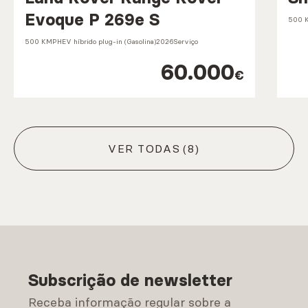
Evoque P 269e S
500 
500 KM
PHEV híbrido plug-in (Gasolina)
2026
Serviço
60.000
€
VER TODAS
(8)
Subscrição de newsletter
Receba informação regular sobre a