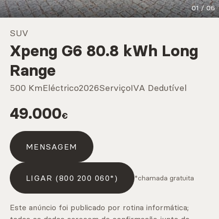
01
/
06
Marcas
SUV
Xpeng G6 80.8 kWh Long
CARREGAR MAIS
Range
500 Km
Eléctrico
2026
Serviço
IVA Dedutível
Serviços
49.000
€
CARREGAR MAIS
MENSAGEM
LIGAR (800 200 060*)
*chamada gratuita
Este anúncio foi publicado por rotina informática;