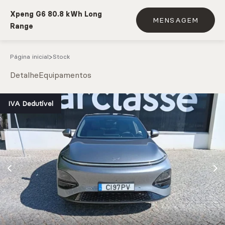
Xpeng G6 80.8 kWh Long
MENSAGEM
Range
Página inicial
Stock
Detalhe
Equipamentos
e.g. Mercedes-Benz; BMW; Ford
IVA Dedutível
Stock
CARREGAR MAIS