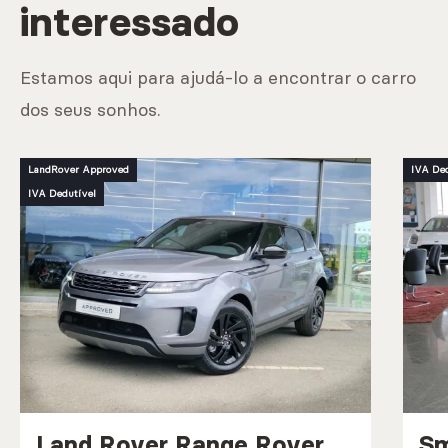
interessado
Estamos aqui para ajudá-lo a encontrar o carro
dos seus sonhos.
LandRover Approved
IVA Ded
IVA Dedutível
Land Rover Range Rover
Sm