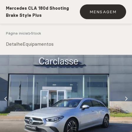
Mercedes CLA 180d Shooting
MENSAGEM
Brake Style Plus
Página inicial
Stock
Detalhe
Equipamentos
e.g. Mercedes-Benz; BMW; Ford
Stock
CARREGAR MAIS