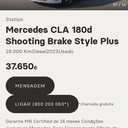
01
/
14
Marcas
Station
Mercedes CLA 180d
CARREGAR MAIS
Shooting Brake Style Plus
28.000 Km
Diesel
2023
Usado
Serviços
37.650
€
CARREGAR MAIS
MENSAGEM
LIGAR (800 200 060*)
*chamada gratuita
Garantia MB Certified de 24 meses Condições