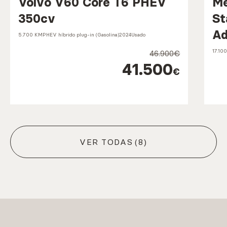
Volvo V60 Core T6 PHEV
Me
350cv
St
A
5.700 KM
PHEV híbrido plug-in (Gasolina)
2024
Usado
17.10
46.900€
41.500
€
VER TODAS
(8)