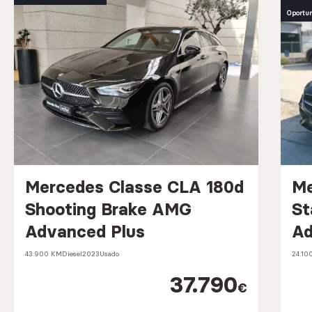
Oportu
Mercedes Classe CLA 180d
Me
Shooting Brake AMG
St
Advanced Plus
A
43.900 KM
Diesel
2023
Usado
24.10
37.790
€