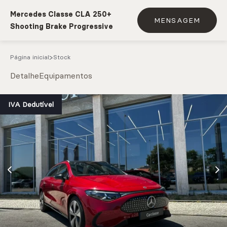
Mercedes Classe CLA 250+
MENSAGEM
Shooting Brake Progressive
Página inicial
Stock
Detalhe
Equipamentos
e.g. Mercedes-Benz; BMW; Ford
IVA Dedutível
Stock
CARREGAR MAIS