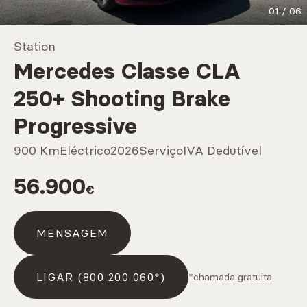
01
/
06
Marcas
Station
Mercedes Classe CLA
CARREGAR MAIS
250+ Shooting Brake
Progressive
Serviços
900 Km
Eléctrico
2026
Serviço
IVA Dedutível
56.900
€
CARREGAR MAIS
MENSAGEM
LIGAR (800 200 060*)
*chamada gratuita