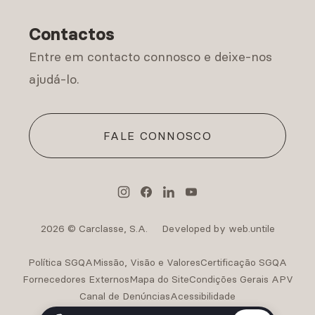
Política de Privacidade
Contactos
Entre em contacto connosco e deixe-nos
ajudá-lo.
FALE CONNOSCO
2026 © Carclasse, S.A.
Developed by web.untile
Política SGQA
Missão, Visão e Valores
Certificação SGQA
Fornecedores Externos
Mapa do Site
Condições Gerais APV
Canal de Denúncias
Acessibilidade
Intermediação de Crédito Carclasse