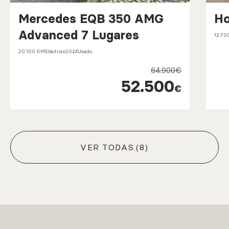
Mercedes EQB 350 AMG
Ho
Advanced 7 Lugares
12.70
20.100 KM
Eléctrico
2024
Usado
64.900€
52.500
€
VER TODAS
(8)