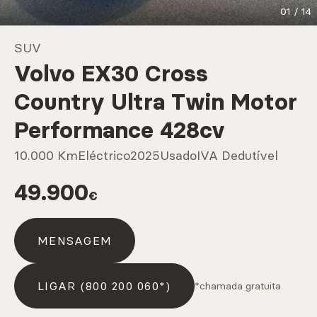
01
/
14
Marcas
SUV
Volvo EX30 Cross
CARREGAR MAIS
Country Ultra Twin Motor
Performance 428cv
Serviços
10.000 Km
Eléctrico
2025
Usado
IVA Dedutível
49.900
€
CARREGAR MAIS
MENSAGEM
LIGAR (800 200 060*)
*chamada gratuita