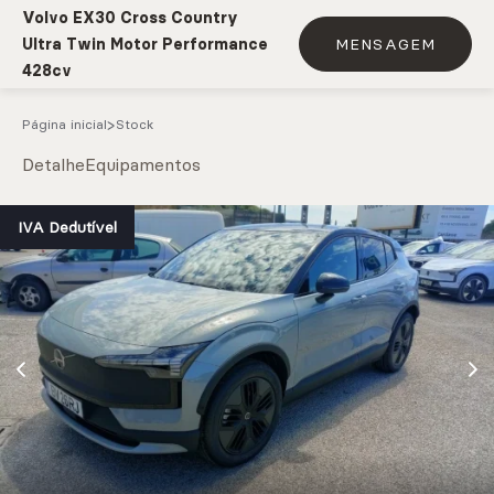
Volvo EX30 Cross Country
Ultra Twin Motor Performance
MENSAGEM
428cv
Página inicial
Stock
Detalhe
Equipamentos
e.g. Mercedes-Benz; BMW; Ford
IVA Dedutível
Stock
CARREGAR MAIS