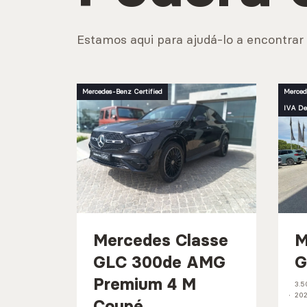
Estamos aqui para ajudá-lo a encontrar 
Mercedes-Benz Certified
Merced
IVA De
Mercedes Classe
M
GLC 300de AMG
G
Premium 4 M
3.5
20
Coupé