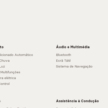
to
Áudio e Multimédia
icionado Automático
Bluetooth
 Chuva
Ecrã Tátil
Luz
Sistema de Navegação
 Multifunções
ra elétrica
Control
s
Assistência à Condução