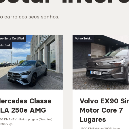
o carro dos seus sonhos.
es-Benz Certified
Volvo Selekt
dutível
ercedes Classe
Volvo EX90 Si
LA 250e AMG
Motor Core 7
Lugares
00 KM
PHEV híbrido plug-in (Gasolina)
26
Serviço
1.500 KM
Eléctrico
2025
Usado