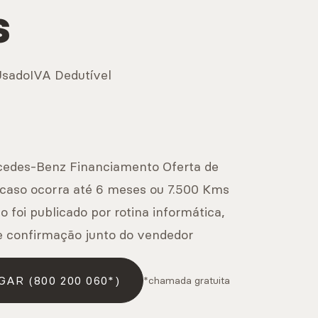
s
Usado
IVA Dedutível
cedes-Benz Financiamento Oferta de
aso ocorra até 6 meses ou 7.500 Kms
o foi publicado por rotina informática,
e confirmação junto do vendedor
GAR (800 200 060*)
*chamada gratuita