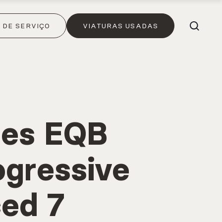
DE SERVIÇO
VIATURAS USADAS
es EQB
ogressive
ed 7