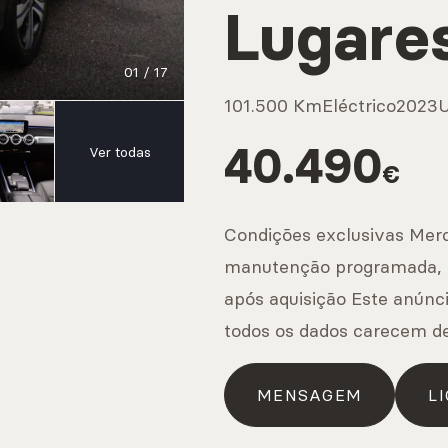
Lugare
IS
01
/
17
101.500 Km
Eléctrico
2023
s
40.490
Ver todas
€
IS
Condições exclusivas Mer
manutenção programada, c
após aquisição Este anúnci
os
todos os dados carecem d
MENSAGEM
LI
IS