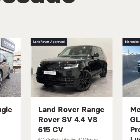
LandRover Approved
Mercedes-
ngle
Land Rover Range
Me
Rover SV 4.4 V8
GL
615 CV
Pr
Lu
600 KM
Híbrido ( Gasolina )
2026
Serviço