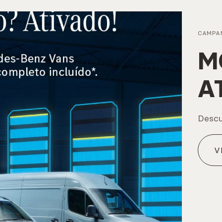
CAMPA
M
A
Descu
V