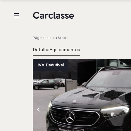
Página inicial
Stock
Detalhe
Equipamentos
IVA Dedutível
e.g. Mercedes-Benz; BMW; Ford
Stock