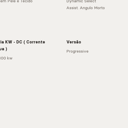
em Pele e Tecido
Dynamic Select
Assist. Angulo Morto
ia KW - DC ( Corrente
Versão
ua )
Progressive
100 kw