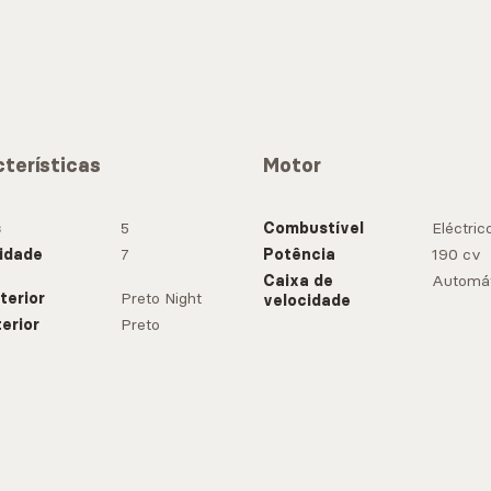
terísticas
Motor
s
5
Combustível
Eléctric
idade
7
Potência
190 cv
Caixa de
Automát
terior
Preto Night
velocidade
terior
Preto