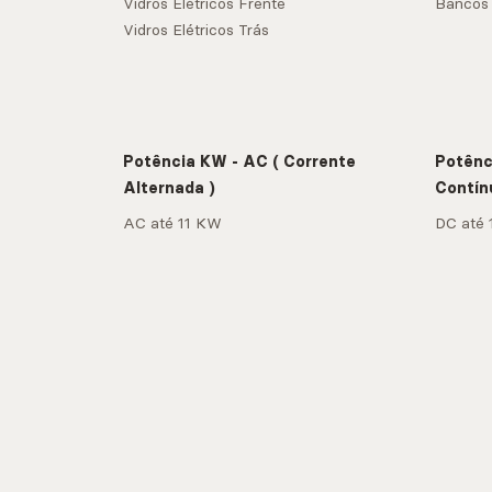
Vidros Elétricos Frente
Bancos 
Vidros Elétricos Trás
Potência KW - AC ( Corrente
Potênc
Alternada )
Contín
AC até 11 KW
DC até 