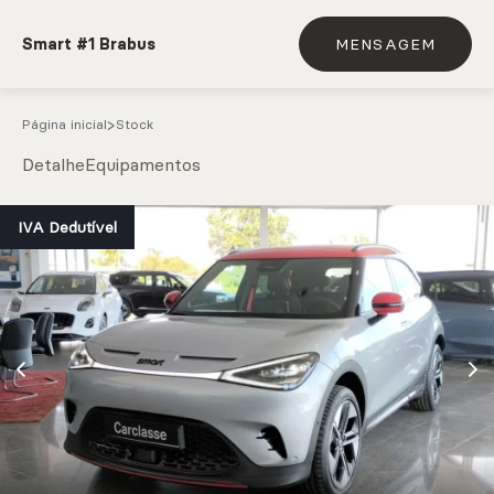
Smart #1 Brabus
MENSAGEM
Página inicial
Stock
Detalhe
Equipamentos
e.g. Mercedes-Benz; BMW; Ford
IVA Dedutível
Stock
CARREGAR MAIS