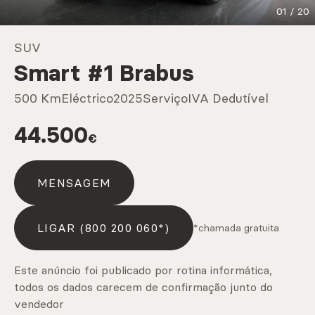
01
/
20
Marcas
SUV
Smart #1 Brabus
CARREGAR MAIS
500 Km
Eléctrico
2025
Serviço
IVA Dedutível
44.500
€
Serviços
MENSAGEM
CARREGAR MAIS
LIGAR (800 200 060*)
*chamada gratuita
Este anúncio foi publicado por rotina informática,
todos os dados carecem de confirmação junto do
vendedor