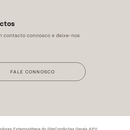
ctos
m contacto connosco e deixe-nos
.
FALE CONNOSCO
edores Externos
Mapa do Site
Condições Gerais APV