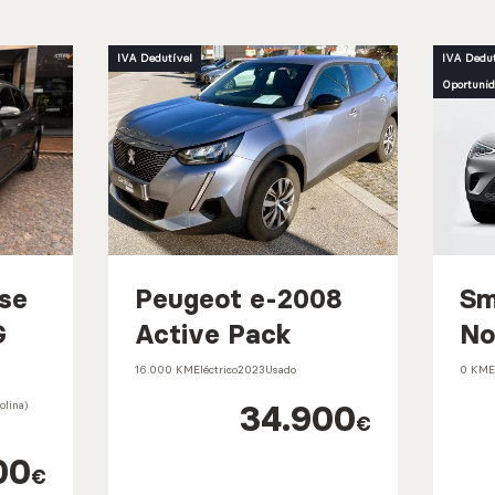
IVA Dedutível
IVA Dedut
Oportunid
se
Peugeot e-2008
Sm
G
Active Pack
No
16.000 KM
Eléctrico
2023
Usado
0 KM
E
34.900
olina)
€
00
€