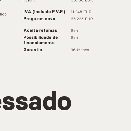
o
P.V.P.
60.150 EUR
IVA (Incluído P.V.P.)
11.248 EUR
ico
Preço em novo
63.223 EUR
Aceita retomas
Sim
Possibilidade de
Sim
financiamento
Garantia
36 Meses
essado