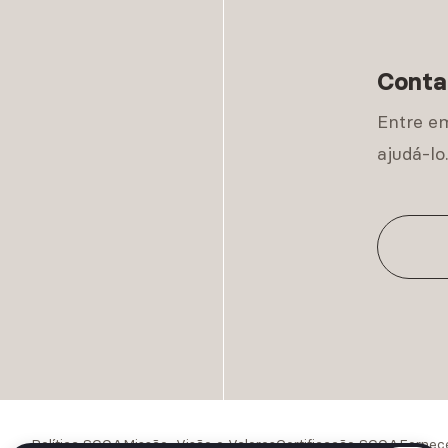
Conta
Entre e
ajudá-lo
Política SGQA
Missão, Visão e Valores
Certificação SGQA
Fornec