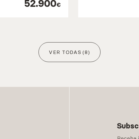
52.900
€
VER TODAS
(8)
Subsc
Receba 