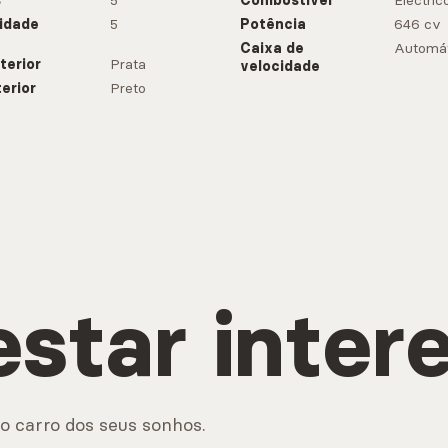
s
5
Combustível
Eléctric
idade
5
Potência
646 cv
Caixa de
Automát
terior
Prata
velocidade
terior
Preto
estar inter
o carro dos seus sonhos.