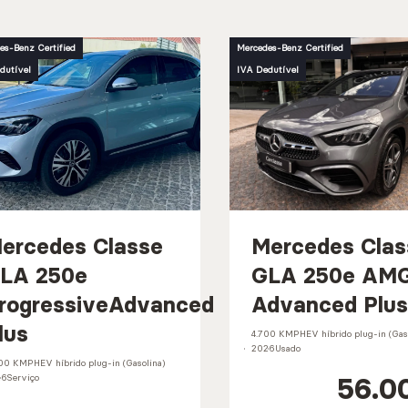
es-Benz Certified
Mercedes-Benz Certified
dutível
IVA Dedutível
ercedes Classe
Mercedes Clas
LA 250e
GLA 250e AM
rogressiveAdvanced
Advanced Plus
lus
4.700 KM
PHEV híbrido plug-in (Gas
2026
Usado
00 KM
PHEV híbrido plug-in (Gasolina)
56.0
26
Serviço