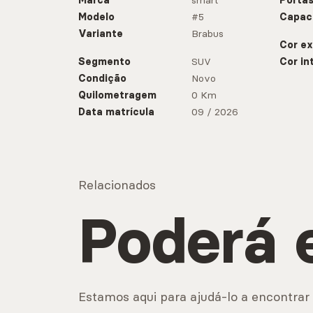
Marca
smart
Porta
Modelo
#5
Capac
Variante
Brabus
Cor ex
Segmento
SUV
Cor in
Condição
Novo
Quilometragem
0 Km
Data matrícula
09 / 2026
Relacionados
Poderá 
Estamos aqui para ajudá-lo a encontrar 