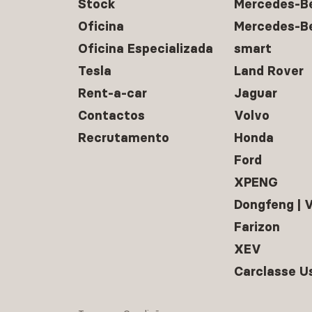
Stock
Mercedes-B
Oficina
Mercedes-B
Oficina Especializada
smart
Tesla
Land Rover
Rent-a-car
Jaguar
Contactos
Volvo
Recrutamento
Honda
Ford
XPENG
Dongfeng |
Farizon
XEV
Carclasse U