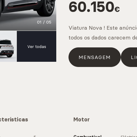
60.150
IS
€
01
/
05
Viatura Nova ! Este anúncio
s
todos os dados carecem d
Ver todas
MENSAGEM
LI
IS
os
terísticas
Motor
IS