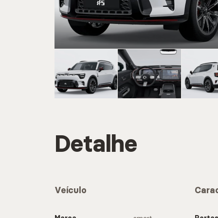
CARREGAR MA
Marca
CARREGAR MA
Detalhe
Serviç
Veículo
Carac
CARREGAR MA