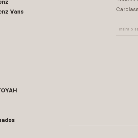
enz
Carclass
enz Vans
 VOYAH
sados