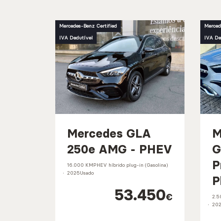
Mercedes-Benz Certified
Merced
IVA Dedutível
IVA De
Mercedes GLA
M
250e AMG - PHEV
G
P
16.000 KM
PHEV híbrido plug-in (Gasolina)
2025
Usado
P
53.450
€
2.5
20